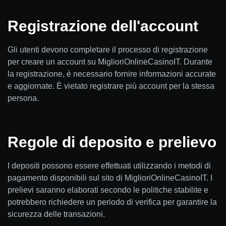
Registrazione dell'account
Gli utenti devono completare il processo di registrazione
per creare un account su MiglioriOnlineCasinoIT. Durante
la registrazione, è necessario fornire informazioni accurate
e aggiornate. È vietato registrare più account per la stessa
persona.
Regole di deposito e prelievo
I depositi possono essere effettuati utilizzando i metodi di
pagamento disponibili sul sito di MiglioriOnlineCasinoIT. I
prelievi saranno elaborati secondo le politiche stabilite e
potrebbero richiedere un periodo di verifica per garantire la
sicurezza delle transazioni.