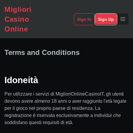
Migliori
Casino
Sign In
Sign Up
Online
Terms and Conditions
Idoneità
Per utilizzare i servizi di MiglioriOnlineCasinoIT, gli utenti
devono avere almeno 18 anni o aver raggiunto l'età legale
per il gioco nel proprio paese di residenza. La
registrazione è riservata esclusivamente a individui che
soddisfano questi requisiti di età.