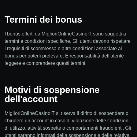
Termini dei bonus
I bonus offerti da MiglioriOnlineCasinoIT sono soggetti a
termini e condizioni specifiche. Gli utenti devono rispettare
i requisiti di scommessa e altre condizioni associate ai
bonus per poterli prelevare. È responsabilità dell'utente
leggere e comprendere questi termini.
Motivi di sospensione
dell'account
MiglioriOnlineCasinoIT si riserva il diritto di sospendere o
chiudere un account in caso di violazione delle condizioni
di utilizzo, attività sospette o comportamenti fraudolenti. Gli
utenti saranno informati della sospensione e delle relative