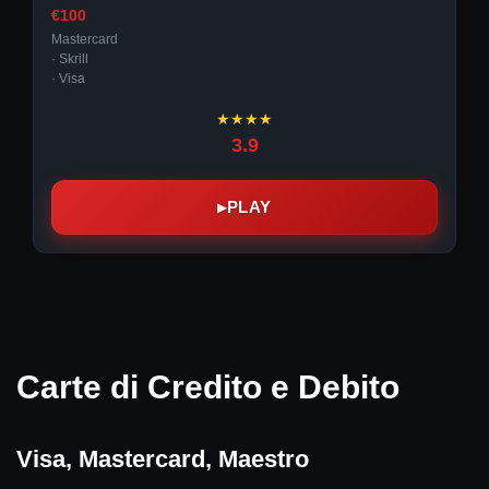
€100
Mastercard
· Skrill
· Visa
★★★★
3.9
PLAY
Carte di Credito e Debito
Visa, Mastercard, Maestro