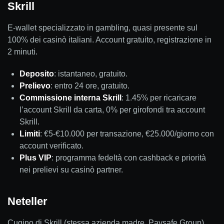
Skrill
E-wallet specializzato in gambling, quasi presente sul
100% dei casinò italiani. Account gratuito, registrazione in
2 minuti.
Deposito
: istantaneo, gratuito.
Prelievo
: entro 24 ore, gratuito.
Commissione interna Skrill
: 1.45% per ricaricare
l’account Skrill da carta, 0% per girofondi tra account
Skrill.
Limiti
: €5-€10.000 per transazione, €25.000/giorno con
account verificato.
Plus VIP
: programma fedeltà con cashback e priorità
nei prelievi su casinò partner.
Neteller
Cugino di Skrill (stessa azienda madre, Paysafe Group).