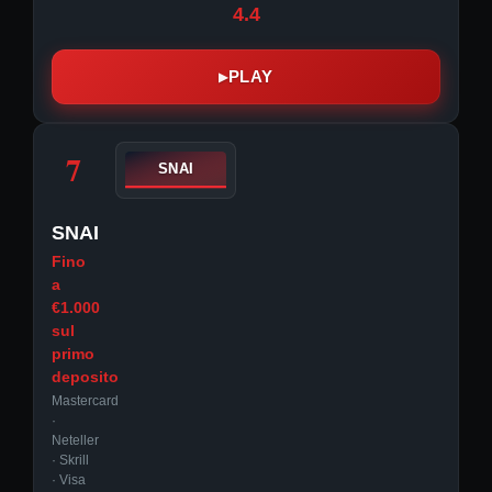
4.4
PLAY
7
SNAI
Fino
a
€1.000
sul
primo
deposito
Mastercard
·
Neteller
· Skrill
· Visa