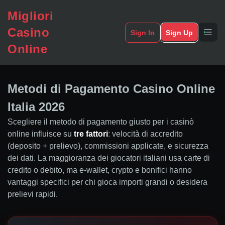
Migliori
Casino
Sign In
Sign Up
Online
Metodi di Pagamento Casino Online
Italia 2026
Scegliere il metodo di pagamento giusto per i casinò
online influisce su
tre fattori
: velocità di accredito
(deposito + prelievo), commissioni applicate, e sicurezza
dei dati. La maggioranza dei giocatori italiani usa carte di
credito o debito, ma e-wallet, crypto e bonifici hanno
vantaggi specifici per chi gioca importi grandi o desidera
prelievi rapidi.