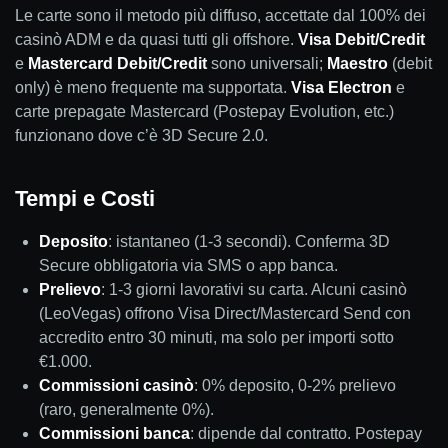
Le carte sono il metodo più diffuso, accettate dal 100% dei
casinò ADM e da quasi tutti gli offshore.
Visa Debit/Credit
e
Mastercard Debit/Credit
sono universali;
Maestro
(debit
only) è meno frequente ma supportata.
Visa Electron
e
carte prepagate Mastercard (Postepay Evolution, etc.)
funzionano dove c’è 3D Secure 2.0.
Tempi e Costi
Deposito
: istantaneo (1-3 secondi). Conferma 3D
Secure obbligatoria via SMS o app banca.
Prelievo
: 1-3 giorni lavorativi su carta. Alcuni casinò
(LeoVegas) offrono Visa Direct/Mastercard Send con
accredito entro 30 minuti, ma solo per importi sotto
€1.000.
Commissioni casinò
: 0% deposito, 0-2% prelievo
(raro, generalmente 0%).
Commissioni banca
: dipende dal contratto. Postepay