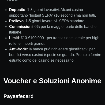
Deposito
: 1-3 giorni lavorativi. Alcuni casinò
supportano “Instant SEPA” (10 secondi) ma non tutti.
Prelievo
: 1-5 giorni lavorativi. SEPA standard.
Commissioni
: 0% per la maggior parte delle banche
italiane.
Limiti
: €10-€100.000+ per transazione. Ideale per high
roller e importi grandi.
Anti-frode
: la banca può richiedere giustificativi per
bonifici verso casinò (specie se grandi). Pronto a fornire
estratto conto del casinò se necessario.
Voucher e Soluzioni Anonime
Paysafecard