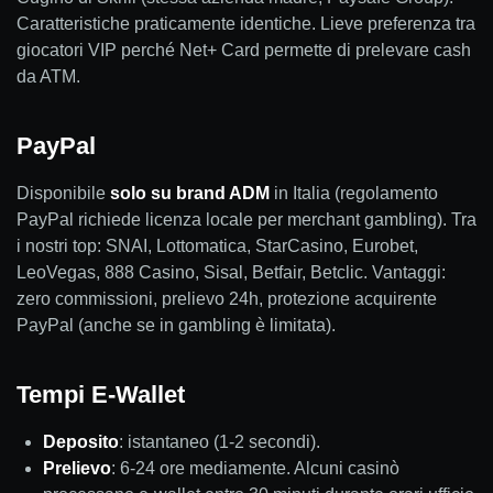
Caratteristiche praticamente identiche. Lieve preferenza tra
giocatori VIP perché Net+ Card permette di prelevare cash
da ATM.
PayPal
Disponibile
solo su brand ADM
in Italia (regolamento
PayPal richiede licenza locale per merchant gambling). Tra
i nostri top: SNAI, Lottomatica, StarCasino, Eurobet,
LeoVegas, 888 Casino, Sisal, Betfair, Betclic. Vantaggi:
zero commissioni, prelievo 24h, protezione acquirente
PayPal (anche se in gambling è limitata).
Tempi E-Wallet
Deposito
: istantaneo (1-2 secondi).
Prelievo
: 6-24 ore mediamente. Alcuni casinò