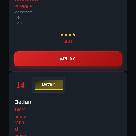
omaggio
Mastercard
· Skrill
· Visa
★★★★
4.0
PLAY
14
Betfair
100%
fino a
€100
al
primo