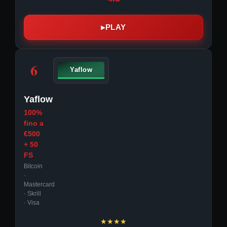
PLAY
6
Yaflow
100%
fino a
€500
+ 50
FS
Bitcoin
·
Mastercard
· Skrill
· Visa
★★★★