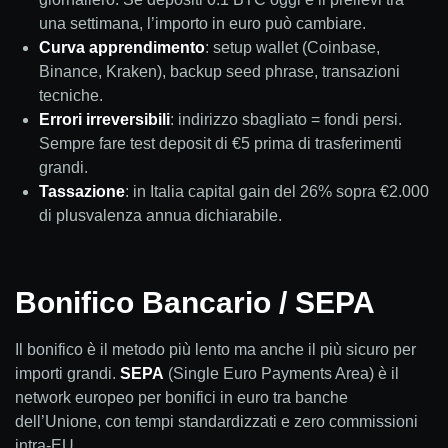
una settimana, l’importo in euro può cambiare.
Curva apprendimento
: setup wallet (Coinbase,
Binance, Kraken), backup seed phrase, transazioni
tecniche.
Errori irreversibili
: indirizzo sbagliato = fondi persi.
Sempre fare test deposit di €5 prima di trasferimenti
grandi.
Tassazione
: in Italia capital gain del 26% sopra €2.000
di plusvalenza annua dichiarabile.
Bonifico Bancario / SEPA
Il bonifico è il metodo più lento ma anche il più sicuro per
importi grandi.
SEPA
(Single Euro Payments Area) è il
network europeo per bonifici in euro tra banche
dell’Unione, con tempi standardizzati e zero commissioni
intra-EU.