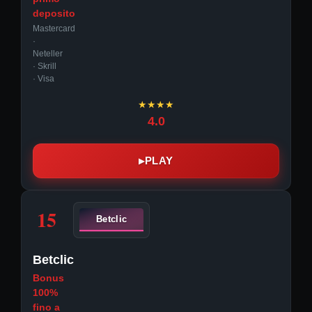
deposito
Mastercard
·
Neteller
· Skrill
· Visa
★★★★
4.0
PLAY
15
Betclic
Bonus
100%
fino a