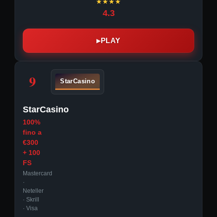
★★★★
4.3
PLAY
9
StarCasino
100%
fino a
€300
+ 100
FS
Mastercard
·
Neteller
· Skrill
· Visa