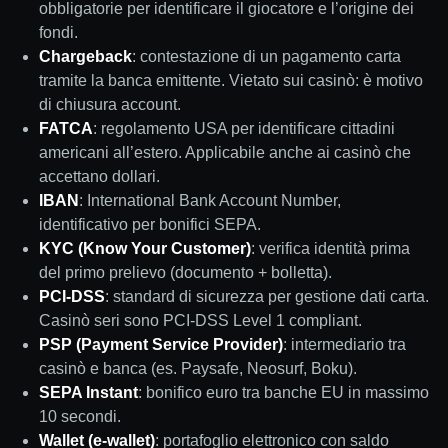
obbligatorie per identificare il giocatore e l’origine dei
fondi.
Chargeback
: contestazione di un pagamento carta
tramite la banca emittente. Vietato sui casinò: è motivo
di chiusura account.
FATCA
: regolamento USA per identificare cittadini
americani all’estero. Applicabile anche ai casinò che
accettano dollari.
IBAN
: International Bank Account Number,
identificativo per bonifici SEPA.
KYC (Know Your Customer)
: verifica identità prima
del primo prelievo (documento + bolletta).
PCI-DSS
: standard di sicurezza per gestione dati carta.
Casinò seri sono PCI-DSS Level 1 compliant.
PSP (Payment Service Provider)
: intermediario tra
casinò e banca (es. Paysafe, Neosurf, Boku).
SEPA Instant
: bonifico euro tra banche EU in massimo
10 secondi.
Wallet (e-wallet)
: portafoglio elettronico con saldo